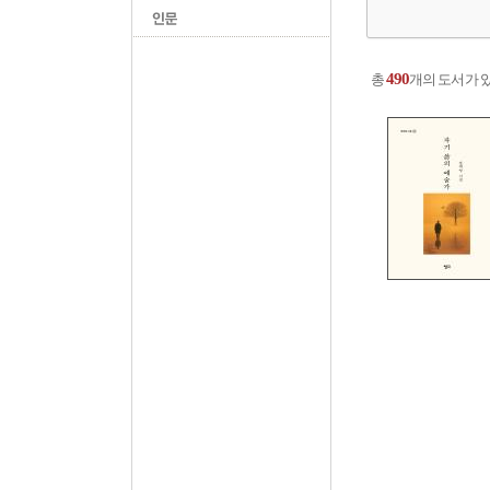
490
총
개의 도서가 