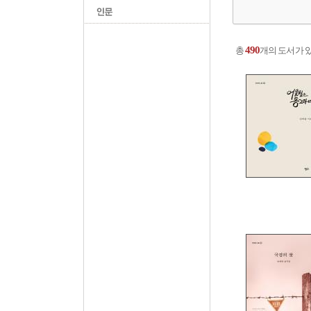
490
총
개의 도서가 