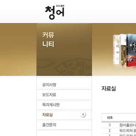
3
청어출판사 도
2
워드픽쳐 