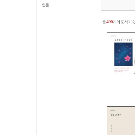
490
총
개의 도서가 