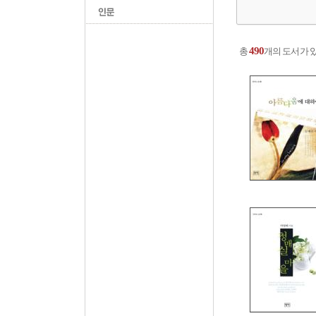
490
총
개의 도서가 