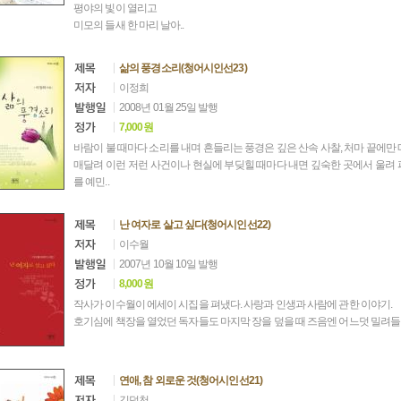
평야의 빛이 열리고
미모의 들새 한 마리 날아..
삶의 풍경소리(청어시인선23)
이정희
2008년 01월 25일 발행
7,000원
바람이 불 때마다 소리를 내며 흔들리는 풍경은 깊은 산속 사찰, 처마 끝에만 
매달려 이런 저런 사건이나 현실에 부딪힐 때마다 내면 깊숙한 곳에서 울려 
를 예민..
난 여자로 살고 싶다(청어시인선22)
이수월
2007년 10월 10일 발행
8,000원
작사가 이수월이 에세이 시집을 펴냈다. 사랑과 인생과 사람에 관한 이야기.
호기심에 책장을 열었던 독자들도 마지막 장을 덮을 때 즈음엔 어느덧 밀려들
연애, 참 외로운 것(청어시인선21)
김덕천