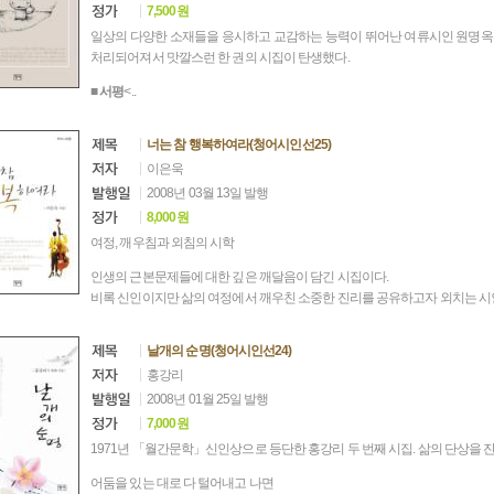
7,500원
일상의 다양한 소재들을 응시하고 교감하는 능력이 뛰어난 여류시인 원명옥의
처리되어져서 맛깔스런 한 권의 시집이 탄생했다.
■ 서평
<..
너는 참 행복하여라(청어시인선25)
이은욱
2008년 03월 13일 발행
8,000원
여정, 깨우침과 외침의 시학
인생의 근본문제들에 대한 깊은 깨달음이 담긴 시집이다.
비록 신인이지만 삶의 여정에서 깨우친 소중한 진리를 공유하고자 외치는 시
날개의 순명(청어시인선24)
홍강리
2008년 01월 25일 발행
7,000원
1971년 「월간문학」신인상으로 등단한 홍강리 두 번째 시집. 삶의 단상을 
어둠을 있는 대로 다 털어내고 나면