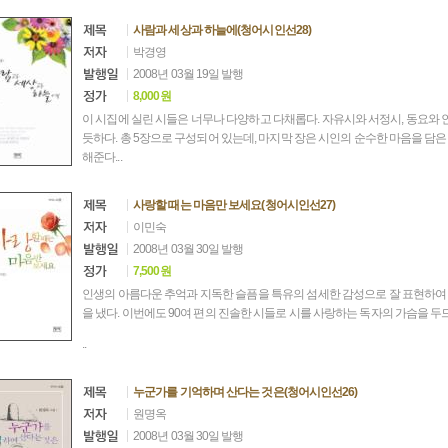
사람과 세상과 하늘에(청어시인선28)
박경영
2008년 03월 19일 발행
8,000원
이 시집에 실린 시들은 너무나 다양하고 다채롭다. 자유시와 서정시, 동요와
듯하다. 총 5장으로 구성되어 있는데, 마지막 장은 시인의 순수한 마음을 담은
해준다...
사랑할 때는 마음만 보세요(청어시인선27)
이민숙
2008년 03월 30일 발행
7,500원
인생의 아름다운 추억과 지독한 슬픔을 특유의 섬세한 감성으로 잘 표현하여 
을 냈다. 이번에도 90여 편의 진솔한 시들로 시를 사랑하는 독자의 가슴을 두
..
누군가를 기억하며 산다는 것은(청어시인선26)
원명옥
2008년 03월 30일 발행