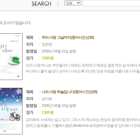
의 도서가 있습니다.
우리 사랑 그날까지(청어시인선30)
정헌영
2008년 04월 15일 발행
7,500원
오직 사랑 하나로 부인을 만나 때로는 둔탁하고 때로는 열정적인 삶 속에서,
하나하나 풀어 놓았다. 손마디 시리도록 지난한 인생 여정을 아름다운 시어들
나의 사랑 하늘입니다(청어시인선29)
김미화
2008년 04월 10일 발행
7,500원
김미화의 시세계는 넓고 깊다. 그의 시적 목소리는 천상의 음악처럼 청아하다
잔하고 평화롭다. 가톨릭시즘(Catholicism) 세계관에 바탕을 둔 김미화 시
..