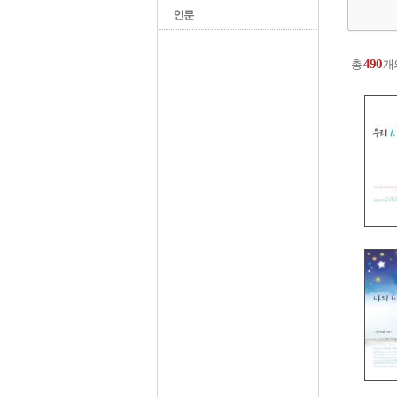
490
총
개