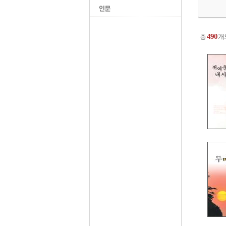
490
총
개