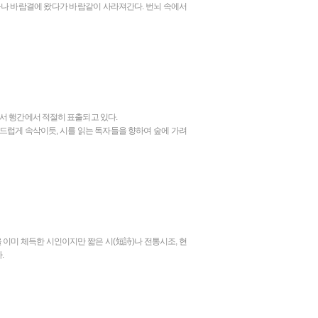
누구나 바람결에 왔다가 바람같이 사라져간다. 번뇌 속에서
서 행간에서 적절히 표출되고 있다.
부드럽게 속삭이듯, 시를 읽는 독자들을 향하여 숲에 가려
이미 체득한 시인이지만 짧은 시(短詩)나 전통시조, 현
.