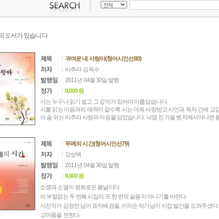
의 도서가 있습니다.
귀여운 내 사랑아(청어시인선80)
비추라·김득수
2011년 04월 30일 발행
8,000원
시는 누구나 읽기 쉽고 그 깊이가 있어야 아름답습니다.
시를 읽는 마음과의 애착이 갈수록 시는 더욱 사랑받고 시인과 독자 간에 교
아 숨 쉬는 비추라 사랑과 마음을 담았습니다. 낙엽 진 가을 벤치에서아니면 봄 
두메의 시간(청어시인선79)
강성백
2011년 04월 30일 발행
8,000원
소생과 소멸이 평화로운 봄날이다.
이 부질없는 두 번째 시집이 또 한 번의 슬픔이 아니기를 바란다.
사진작가 김정민 님이 표지배경을, 이의순 작가님이 시집 발간을 도와주셨다.
고마움을 전한다.