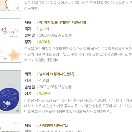
상도 없을 것이다. 작품 속에서 느껴지는 여운 또한 없을 것이다. 사람은 
신음하며 ..
예, 여기 있습니다(청어시인선73)
김미화
2010년 09월 07일 발행
8,000원
주님을 향한 열정적 구애와 인간을 향한 사랑의 실천이 문학적 조화를 이루면
시인의 작품 속에는 절망이 없고, 슬픔이나 좌절 또한 없다. 편안한 시어로 
져 보이지 않는 귀한 열매..
별바라기(청어시인선72)
이병달
2010년 08월 15일 발행
9,500원
이병달 시인은 오랜 습작과정에서 습득된 자신만의 견고한 시의 형식과 맛을 
대시조, 자유시, 일본 하이쿠 등의 새롭고 다양한 실험을 꾸준히 시도하고 있다
비교적 짧은 시편들은 내용면에 있어서도 독자가 접하기에 이..
사계(청어시인선71)