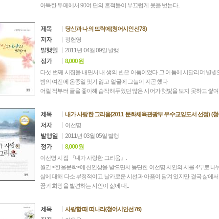
아득한 두메에서 90여 편의 흔적들이 부끄럽게 옷을 벗는다..
당신과 나의 뜨락에(청어시인선78)
정헌영
2011년 04월 09일 발행
8,000원
다섯 번째 시집을 내면서 내 생의 반은 어둠이었다 그 어둠에 시달리며 별빛
밤의 여진에 온종일 핏기 잃고 얼굴에 그늘이 지곤 했다
어릴 적부터 글을 좋아해 습작해두었던 많은 시어가 햇빛을 보지 못하고 쌓여갈 
내가 사랑한 그리움(2011 문화체육관광부 우수교양도서 선정) (청
이선명
2011년 03월 05일 발행
8,000원
이선명 시집 『내가 사랑한 그리움』.
월간 <한울문학>에 신인상을 받으면서 등단한 이선명 시인의 시를 4부로 나
삶에 대해 다소 부정적이고 날카로운 시선과 아픔이 담겨 있지만 결국 삶에서
꿈과 희망을 발견하는 시인이 삶에 대..
사랑할 때 떠나라(청어시인선76)