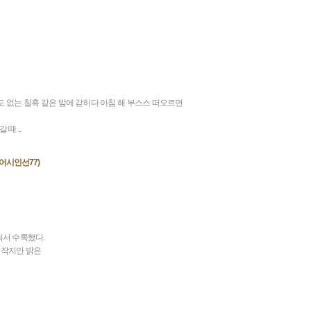
도 없는 칠흑 같은 밤에 갇히다 아침 해 부스스 떠오르면
때 ..
어시인선77)
눠서 수록했다.
 작지만 밝은