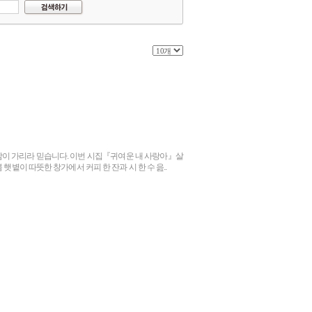
감이 가리라 믿습니다. 이번 시집『귀여운 내 사랑아』살
햇볕이 따뜻한 창가에서 커피 한 잔과 시 한 수 읊..