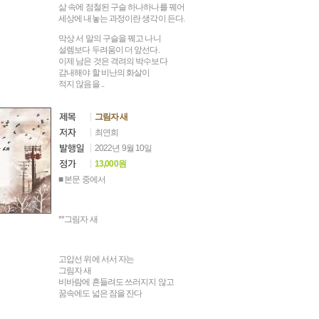
삶 속에 점철된 구슬 하나하나를 꿰어
세상에 내놓는 과정이란 생각이 든다.
막상 서 말의 구슬을 꿰고 나니
설렘보다 두려움이 더 앞선다.
이제 남은 것은 격려의 박수보다
감내해야 할 비난의 화살이
적지 않음을 ..
그림자 새
최연희
2022년 9월 10일
13,000원
■ 본문 중에서
**그림자 새
고압선 위에 서서 자는
그림자 새
비바람에 흔들려도 쓰러지지 않고
꿈속에도 넓은 잠을 잔다