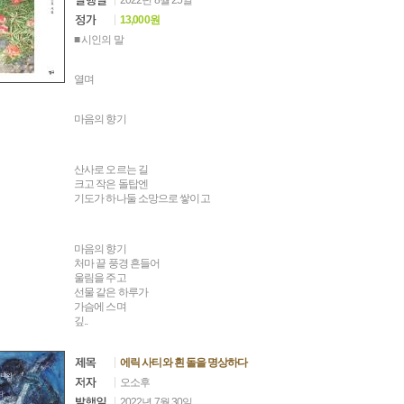
2022년 8월 25일
13,000원
■ 시인의 말
열며
마음의 향기
산사로 오르는 길
크고 작은 돌탑엔
기도가 하나둘 소망으로 쌓이고
마음의 향기
처마 끝 풍경 흔들어
울림을 주고
선물 같은 하루가
가슴에 스며
깊..
에릭 사티와 흰 돌을 명상하다
오소후
2022년 7월 30일