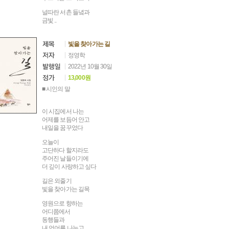
널따란 서촌 들녘과
금빛 ..
빛을 찾아가는 길
정영학
2022년 10월 30일
13,000원
■ 시인의 말
이 시집에서 나는
어제를 보듬어 안고
내일을 꿈꾸었다
오늘이
고단하다 할지라도
주어진 날들이기에
더 깊이 사랑하고 싶다
길은 외줄기
빛을 찾아가는 길목
영원으로 향하는
어디쯤에서
동행들과
내 언어를 나누고..