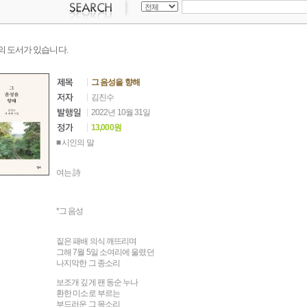
의 도서가 있습니다.
그 음성을 향해
김진수
2022년 10월 31일
13,000원
■ 시인의 말
여는 詩
*그 음성
짙은 패배 의식 깨뜨리며
그해 7월 5일 소여리에 울렸던
나지막한 그 종소리
보조개 깊게 팬 동순 누나
환한 미소로 부르는
부드러운 그 목소리