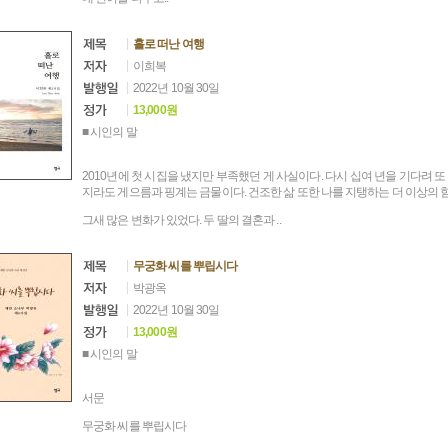
홀로 떠난 여행
이희복
2022년 10월 30일
13,000원
■ 시인의 말
2010년에 첫 시집을 냈지만 부족했던 게 사실이다. 다시 십여 년을 기다려 
지라도 게으름과 핑계는 금물이다. 건조한 삶 또한 나를 지탱하는 더 이상의 힘
그새 많은 변화가 있었다. 두 딸의 결혼과 ..
무궁화 씨를 뿌립시다
박광옥
2022년 10월 30일
13,000원
■ 시인의 말
서문
무궁화 씨를 뿌립시다