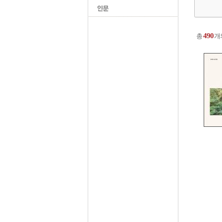
490
총
개