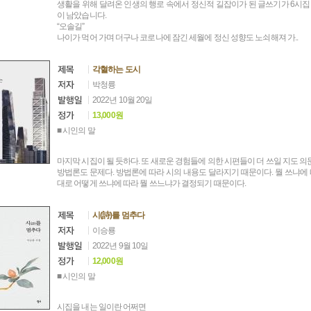
생활을 위해 달려온 인생의 행로 속에서 정신적 길잡이가 된 글쓰기가 6시집
이 남았습니다.
“오솔길”
나이가 먹어 가며 더구나 코로나에 잠긴 세월에 정신 성향도 노쇠해져 가..
각혈하는 도시
박청륭
2022년 10월 20일
13,000원
■ 시인의 말
마지막 시집이 될 듯하다. 또 새로운 경험들에 의한 시편들이 더 쓰일 지도 의
방법론도 문제다. 방법론에 따라 시의 내용도 달라지기 때문이다. 뭘 쓰냐에
대로 어떻게 쓰냐에 따라 뭘 쓰느냐가 결정되기 때문이다.
시(詩)를 멈추다
이승룡
2022년 9월 10일
12,000원
■ 시인의 말
시집을 내는 일이란 어쩌면