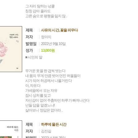
그 자리 탐하는 넝쿨
칭칭 감아 올라도
고른 숨으로 평행을 잃지 않..
사유의 시간, 꽃을 피우다
정아지
2022년 9월 10일
13,000원
■ 시인의 말
무거운 옷을 한 겹씩 벗는다
내 몸의 무게 만큼 벗어 던진 허울들이
시가 되어 허공에서 나풀거린다
아, 자유다
가벼움에서 오는 자유
잠시 상처를 잊고
자신감이 없어 주춤하던 하루가 빠져나간다
넌들 답을 알겠느냐!
살아보니 정답은 없더라 ..
하루에 물든 시간
김진길