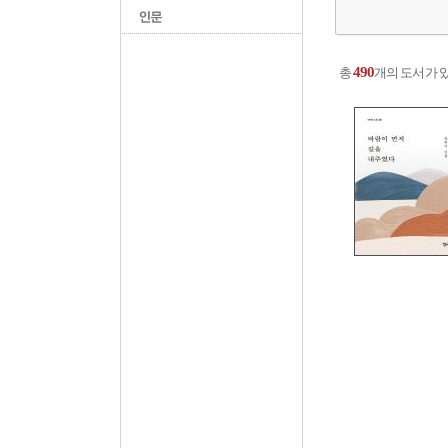
490
총
개의 도서가 