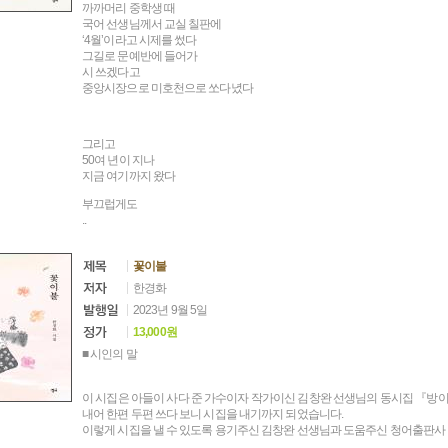
까까머리 중학생 때
국어 선생님께서 교실 칠판에
‘4월’이라고 시제를 썼다
그길로 문예반에 들어가
시 쓰겠다고
중앙시장으로 미호천으로 쏘다녔다
그리고
50여 년이 지나
지금 여기까지 왔다
부끄럽게도
..
꽃이불
한경화
2023년 9월 5일
13,000원
■ 시인의 말
이 시집은 아들이 사다 준 가수이자 작가이신 김창완 선생님의 동시집 『방이
내어 한편 두편 쓰다 보니 시집을 내기까지 되었습니다.
이렇게 시집을 낼 수 있도록 용기주신 김창완 선생님과 도움주신 청어출판사 