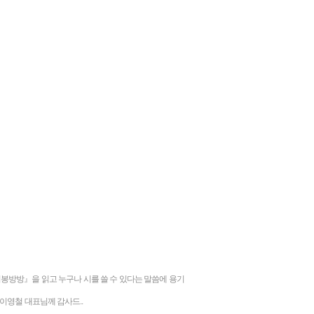
봉방방』을 읽고 누구나 시를 쓸 수 있다는 말씀에 용기
이영철 대표님께 감사드..