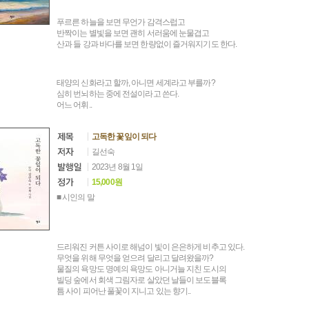
푸르른 하늘을 보면 무언가 감격스럽고
반짝이는 별빛을 보면 괜히 서러움에 눈물겹고
산과 들 강과 바다를 보면 한량없이 즐거워지기도 한다.
태양의 신화라고 할까, 아니면 세계라고 부를까?
심히 번뇌하는 중에 전설이라고 쓴다.
어느 어휘..
고독한 꽃잎이 되다
길선숙
2023년 8월 1일
15,000원
■ 시인의 말
드리워진 커튼 사이로 해넘이 빛이 은은하게 비추고 있다.
무엇을 위해 무엇을 얻으려 달리고 달려왔을까?
물질의 욕망도 명예의 욕망도 아니거늘 지친 도시의
빌딩 숲에서 회색 그림자로 살았던 날들이 보도블록
틈 사이 피어난 풀꽃이 지니고 있는 향기..