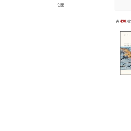
490
총
개