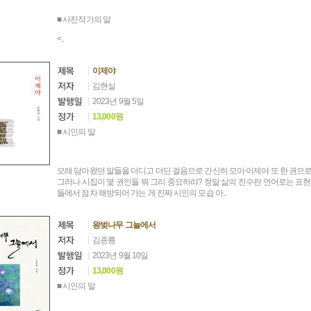
■ 사진작가의 말
<..
이제야
김현실
2023년 9월 5일
13,000원
■ 시인의 말
오래 담아왔던 말들을 더디고 더딘 걸음으로 간신히 모아 이제야 또 한 권으로
그러나 시집이 몇 권인들 뭐 그리 중요하랴? 정말 삶의 진수란 언어로는 표
들에서 점차 해방되어 가는 게 진짜 시인의 모습 아..
왕벚나무 그늘에서
김종륭
2023년 9월 10일
13,000원
■ 시인의 말