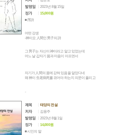
김준호
2023년 8월 15일
15,000원
■ 序詩
어떤 강생
-神이요 人間인 男子의 詩
그 男子는 자신이 神이라고 알고 있었는데
어느 날 갑자기 몸과 마음이 아프면서
자기가 人間의 몸에 갇혀 있음을 알았다네
왜 神이 生老病死를 겪어야 하는지 의문이 풀리고
..
태양의 전설
김용주
2023년 8월 1일
14,000원
■ 시인의 말