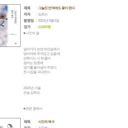
그늘진 언덕에도 꽃이 핀다
김희순
2023년 9월 5일
13,000원
■ 시인의 말
살아가다 보면 뒤안길에서
땅바닥에 주저앉고 싶을 때
번뜩이는 시 한 줄이
잠자는 영혼에
생기를 불어넣어 주었다
첫 시집을 펴내면서
2023년 가을
은슬 김희순
■ 본문 중에서
시인의 예수