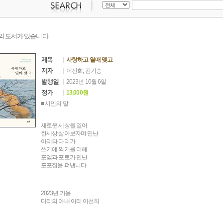
의 도서가 있습니다.
사랑하고 열매 맺고
이선희, 김기승
2023년 10월 6일
13,000원
■ 시인의 말
새로운 세상을 열어
한세상 살아보자며 만난
아리와 다리가
쓰기에 찍기를 더해
포엠과 포토가 만난
포포집을 펴냅니다
2023년 가을
다리의 아내 아리 이선희