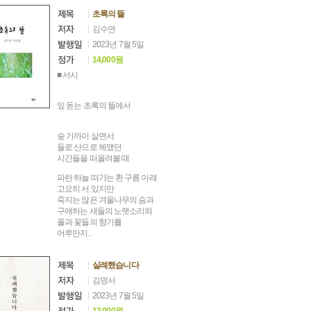
초록의 뜰
김수연
2023년 7월 5일
14,000원
■ 서시
잎 돋는 초록의 뜰에서
숲 가까이 살면서
들로 산으로 헤맸던
시간들을 떠올려볼 때
파란 하늘 떠가는 흰 구름 아래
고요히 서 있지만
죽지는 않은 겨울나무의 숨과
구애하는 새들의 노랫소리와
풀과 꽃들의 향기를
어루만지..
실례했습니다
김명서
2023년 7월 5일