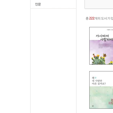
222
총
개의 도서가 